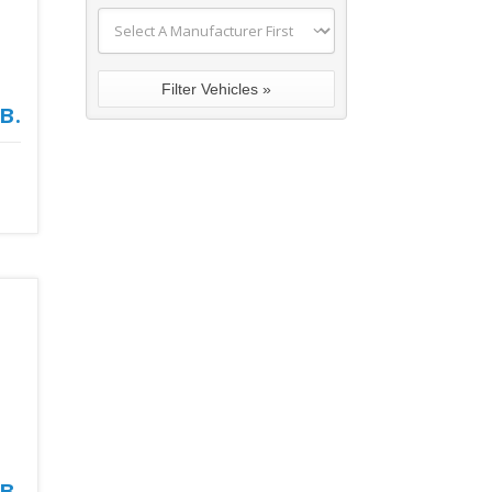
в.
в.