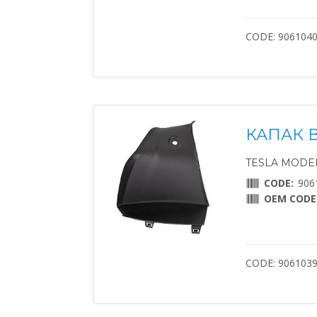
CODE: 906104
КАПАК 
TESLA MODEL 
CODE:
906
OEM CODE
CODE: 906103