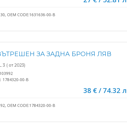
030, OEM CODE:1631636-00-B
ВЪТРЕШЕН ЗА ЗАДНА БРОНЯ ЛЯВ
3 ( от 2023)
103992
:
1784320-00-B
38 € / 74.32 л
992, OEM CODE:1784320-00-B