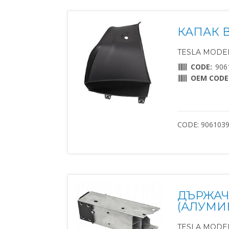
КАПАК 
TESLA MODEL 
CODE:
906
OEM CODE
CODE: 906103
ДЪРЖАЧ
(АЛУМИ
TESLA MODEL 