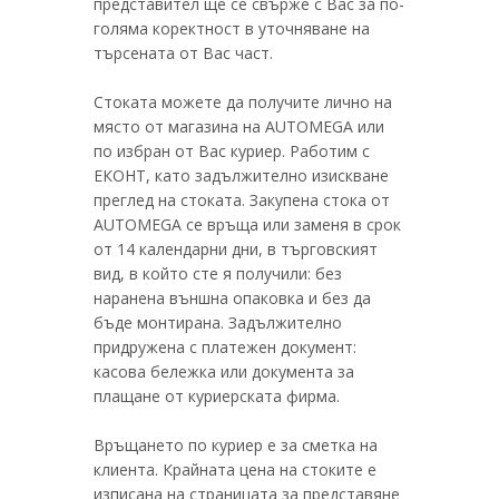
представител ще се свърже с Вас за по-
голяма коректност в уточняване на
търсената от Вас част.
Стоката можете да получите лично на
място от магазина на AUTOMEGA или
по избран от Вас куриер. Работим с
ЕКОНТ, като задължително изискване
преглед на стоката. Закупена стока от
AUTOMEGA се връща или заменя в срок
от 14 календарни дни, в търговският
вид, в който сте я получили: без
наранена външна опаковка и без да
бъде монтирана. Задължително
придружена с платежен документ:
касова бележка или документа за
плащане от куриерската фирма.
Връщането по куриер е за сметка на
клиента. Крайната цена на стоките е
изписана на страницата за представяне