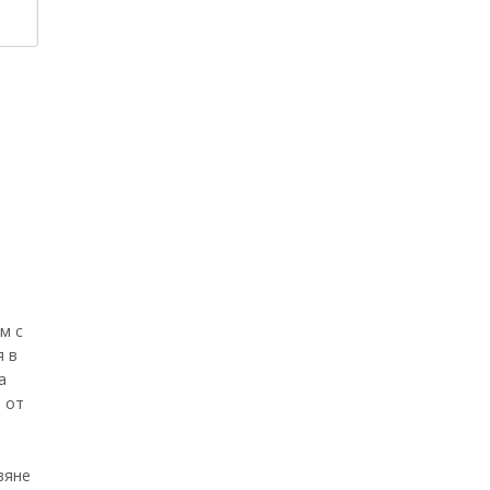
м с
я в
а
 от
вяне