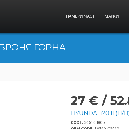
НАМЕРИ ЧАСТ
МАРКИ
БРОНЯ ГОРНА
27 € / 52.
HYUNDAI i20 II (H/B)
CODE:
366104805
OEM CODE:
86560-C8010