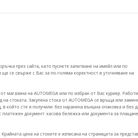
ръчка през сайта, като пуснете запитване на имейл или по
 ще се свърже с Вас за по-голяма коректност в уточняване на
 от магазина на AUTOMEGA или по избран от Вас куриер. Работи
д на стоката. Закупена стока от AUTOMEGA се връща или замен
д, в който сте я получили: без наранена външна опаковка и без д
 платежен документ: касова бележка или документа за плащане
 Крайната цена на стоките е изписана на страницата за предста