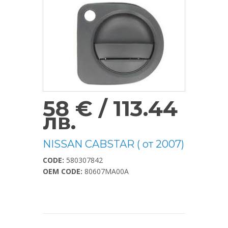
58 € / 113.44
лв.
NISSAN CABSTAR ( от 2007)
CODE:
580307842
OEM CODE:
80607MA00A