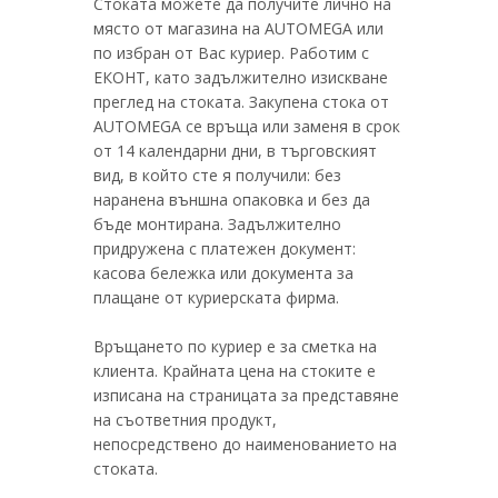
Стоката можете да получите лично на
място от магазина на AUTOMEGA или
по избран от Вас куриер. Работим с
ЕКОНТ, като задължително изискване
преглед на стоката. Закупена стока от
AUTOMEGA се връща или заменя в срок
от 14 календарни дни, в търговският
вид, в който сте я получили: без
наранена външна опаковка и без да
бъде монтирана. Задължително
придружена с платежен документ:
касова бележка или документа за
плащане от куриерската фирма.
Връщането по куриер е за сметка на
клиента. Крайната цена на стоките е
изписана на страницата за представяне
на съответния продукт,
непосредствено до наименованието на
стоката.