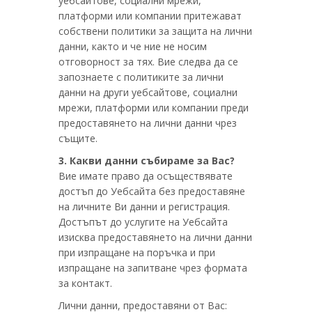
уебсайтове, социални мрежи,
платформи или компании притежават
собствени политики за защита на лични
данни, както и че ние не носим
отговорност за тях. Вие следва да се
запознаете с политиките за лични
данни на други уебсайтове, социални
мрежи, платформи или компании преди
предоставянето на лични данни чрез
същите.
3. Какви данни събираме за Вас?
Вие имате право да осъществявате
достъп до Уебсайта без предоставяне
на личните Ви данни и регистрация.
Достъпът до услугите на Уебсайта
изисква предоставянето на лични данни
при изпращане на поръчка и при
изпращане на запитване чрез формата
за контакт.
Лични данни, предоставяни от Вас: