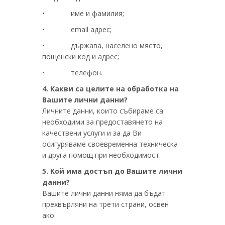
• име и фамилия;
• email адрес;
• държава, населено място,
пощенски код и адрес;
• телефон.
4. Какви са целите на обработка на
Вашите лични данни?
Личните данни, които събираме са
необходими за предоставянето на
качествени услуги и за да Ви
осигуряваме своевременна техническа
и друга помощ при необходимост.
5. Кой има достъп до Вашите лични
данни?
Вашите лични данни няма да бъдат
прехвърляни на трети страни, освен
ако: