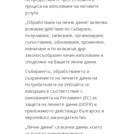
процеса на използване на неговите
услуги.
„Обработване на лични данни” включва
всякакви действия по събиране,
получаване, записване, организиране,
съпоставяне, обновяване, променяне,
извличане и по всякакъв друг
законосъобразен начин използване и
споделяне на Вашите лични данни.
Събирането, обработването и
съхранението на личните данни на
потребителите на Уебсайта се
извършва в съответствие с
изискванията на Регламент (ЕС) за
защита на личните данни (GDPR) и
приложимото действащо българско и
европейско законодателство.
„Лични данни” са всички данни, които
съдържат идентифицираща