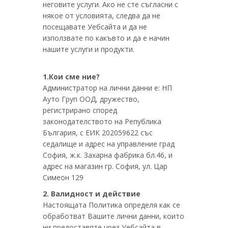
неговите услуги. Ако не сте съгласни с
някое от условията, следва да не
посещавате Уебсайта и да не
използвате по какъвто и да е начин
нашите услуги и продукти.
1.Кои сме ние?
Администратор на лични данни е: НП
Ауто Груп ООД, дружество,
регистрирано според
законодателството на Република
България, с ЕИК 202059622 със
седалище и адрес на управление град
София, ж.к. Захарна фабрика бл.46, и
адрес на магазин гр. София, ул. Цар
Симеон 129
2. Валидност и действие
Настоящата Политика определя как се
обработват Вашите лични данни, които
ни предоставяте чрез Уебсайта в