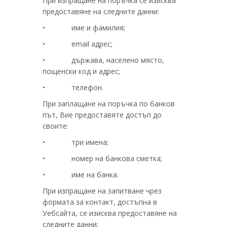
При изпращане на поръчка се изисква
предоставяне на следните данни:
• име и фамилия;
• email адрес;
• държава, населено място,
пощенски код и адрес;
• телефон.
При заплащане на поръчка по банков
път, Вие предоставяте достъп до
своите:
• три имена;
• номер на банкова сметка;
• име на банка.
При изпращане на запитване чрез
формата за контакт, достъпна в
Уебсайта, се изисква предоставяне на
следните данни: