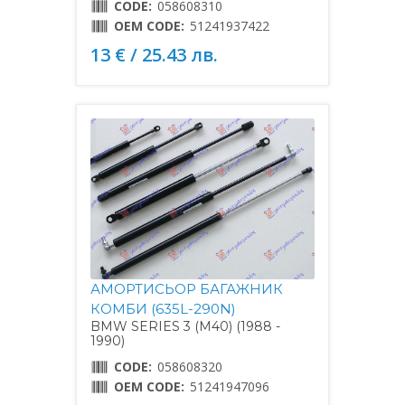
CODE:
058608310
OEM CODE:
51241937422
13 € / 25.43 лв.
АМОРТИСЬОР БАГАЖНИК
КОМБИ (635L-290N)
BMW SERIES 3 (M40) (1988 -
1990)
CODE:
058608320
OEM CODE:
51241947096