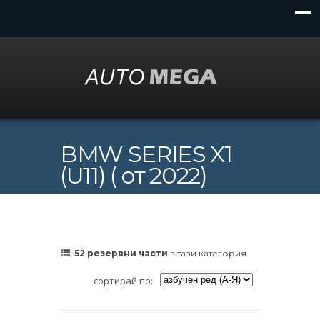
BMW SERIES X1
(U11) ( от 2022)
52 резервни части
в тази категория.
сортирай по: