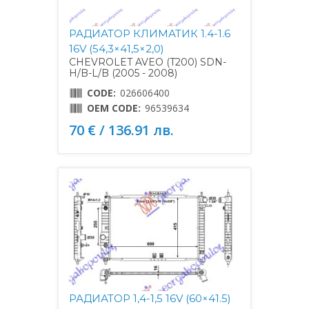
РАДИАТОР КЛИМАТИК 1.4-1.6
16V (54,3×41,5×2,0)
CHEVROLET AVEO (T200) SDN-
H/B-L/B (2005 - 2008)
CODE:
026606400
OEM CODE:
96539634
70 € / 136.91 лв.
РАДИАТОР 1,4-1,5 16V (60×41.5)