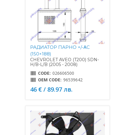
РАДИАТОР ПАРНО +/-ΑC
(150×188)
CHEVROLET AVEO (T200) SDN-
H/B-L/B (2005 - 2008)
CODE:
026606500
OEM CODE:
96539642
46 € / 89.97 лв.