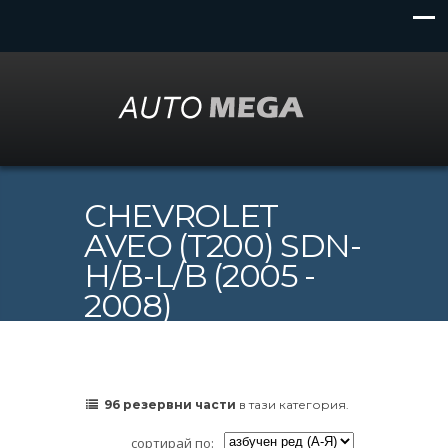
CHEVROLET
AVEO (T200) SDN-
H/B-L/B (2005 -
2008)
96 резервни части
в тази категория.
сортирай по: