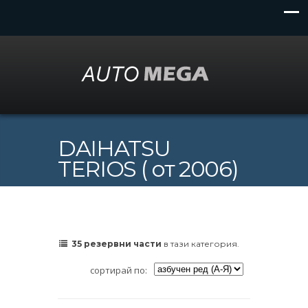
DAIHATSU
TERIOS ( от 2006)
35 резервни части
в тази категория.
сортирай по: