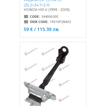
(35.2×34.7×2.7)
HONDA HR-V (1999 - 2005)
CODE:
344006300
OEM CODE:
19010P28A03
59 € / 115.39 лв.