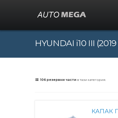
HYUNDAI i10 III (2019 
106 резервни части
в тази категория.
КАПАК 