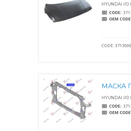
HYUNDAI i10 II
CODE:
371
OEM CODE
CODE: 371300
МАСКА 
HYUNDAI i10 II
CODE:
371
OEM CODE