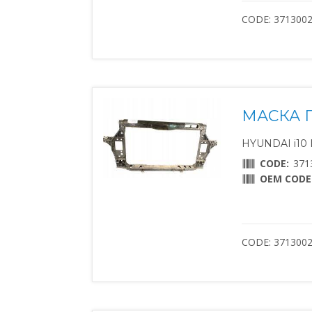
CODE: 371300
МАСКА 
HYUNDAI i10 II
CODE:
371
OEM CODE
CODE: 371300