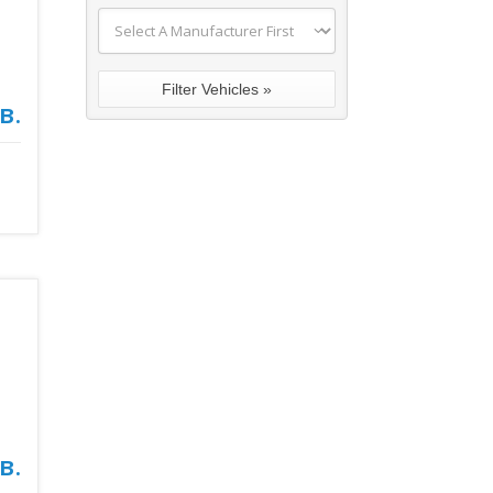
в.
в.