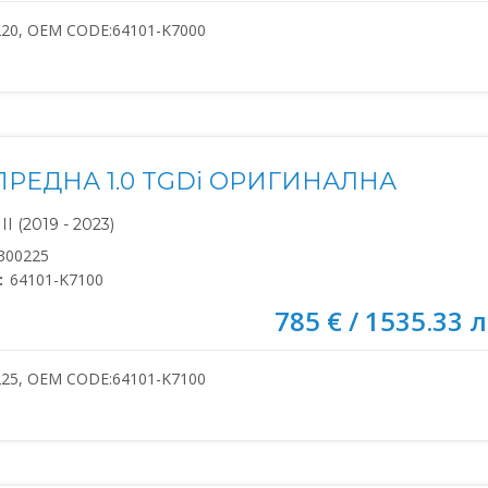
220, OEM CODE:64101-K7000
ПРЕДНА 1.0 TGDi ОРИГИНАЛНА
I (2019 - 2023)
300225
:
64101-K7100
785 € / 1535.33 л
225, OEM CODE:64101-K7100