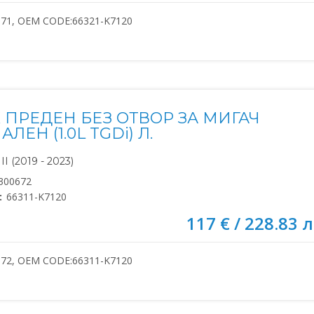
671, OEM CODE:66321-K7120
 ПРЕДЕН БЕЗ ОТВОР ЗА МИГАЧ
ЛЕН (1.0L TGDi) Л.
I (2019 - 2023)
300672
:
66311-K7120
117 € / 228.83 л
672, OEM CODE:66311-K7120