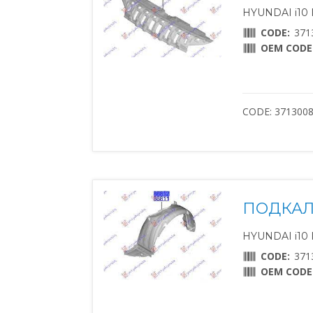
HYUNDAI i10 II
CODE:
371
OEM CODE
CODE: 371300
ПОДКАЛ
HYUNDAI i10 II
CODE:
371
OEM CODE