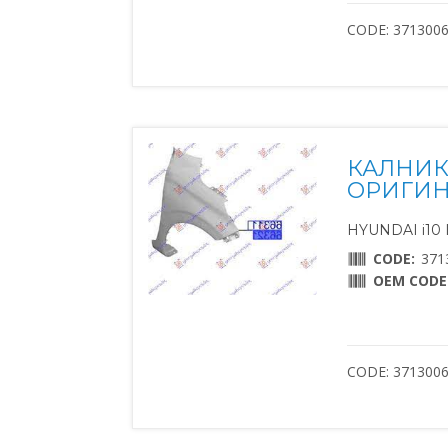
CODE: 371300
КАЛНИК
ОРИГИНА
HYUNDAI i10 II
CODE:
371
OEM CODE
CODE: 371300