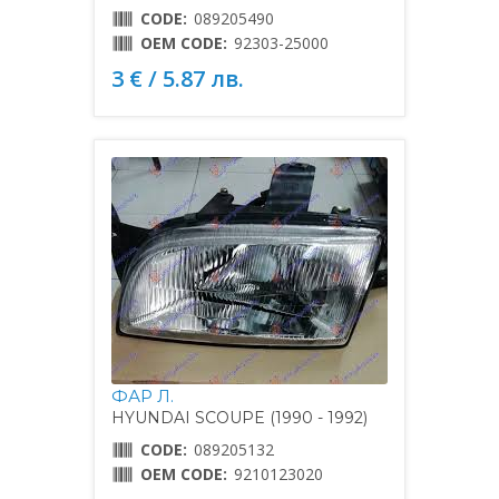
CODE:
089205490
OEM CODE:
92303-25000
3 € / 5.87 лв.
ФАР Л.
HYUNDAI SCOUPE (1990 - 1992)
CODE:
089205132
OEM CODE:
9210123020