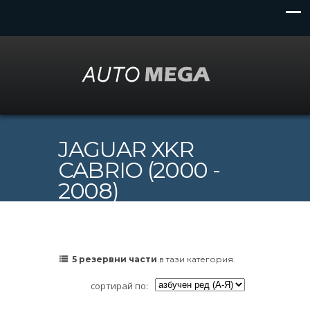
JAGUAR XKR
CABRIO (2000 -
2008)
5 резервни части
в тази категория.
сортирай по: