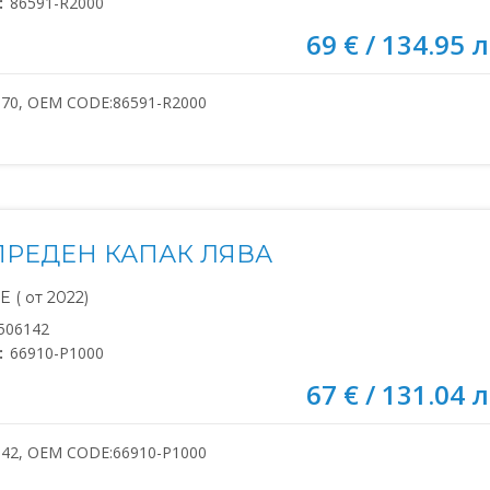
:
86591-R2000
69 € / 134.95 л
370, OEM CODE:86591-R2000
ПРЕДЕН КАПАК ЛЯВА
 ( от 2022)
506142
:
66910-P1000
67 € / 131.04 л
142, OEM CODE:66910-P1000