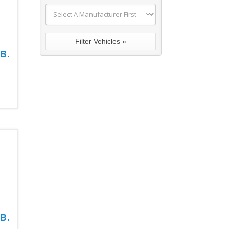
в.
в.