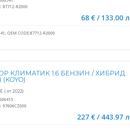
506541
:
87712-R2000
68 € / 133.00 л
541, OEM CODE:87712-R2000
ОР КЛИМАТИК 1.6 БЕНЗИН / ХИБРИД
) (KOYO)
 ( от 2022)
506415
:
97606CZ000
227 € / 443.97 л