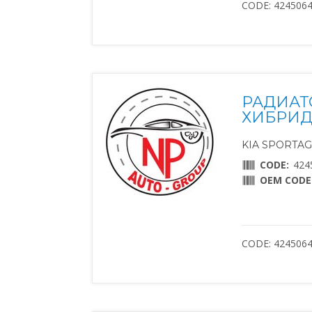
CODE: 424506
РАДИАТО
ХИБРИД 
KIA SPORTAGE
CODE:
424
OEM CODE
CODE: 424506