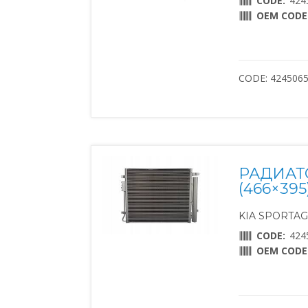
CODE:
424
OEM CODE
CODE: 424506
РАДИАТ
(466×395
KIA SPORTAGE
CODE:
424
OEM CODE