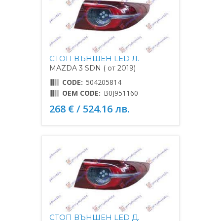
СТОП ВЪНШЕН LED Л.
MAZDA 3 SDN ( от 2019)
CODE:
504205814
OEM CODE:
B0J951160
268 € / 524.16 лв.
СТОП ВЪНШЕН LED Д.