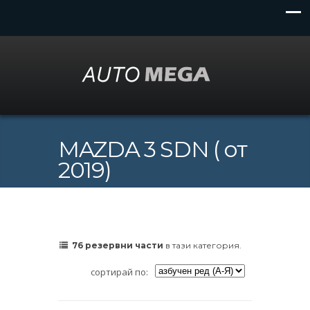
MAZDA 3 SDN ( от
2019)
76 резервни части
в тази категория.
сортирай по: