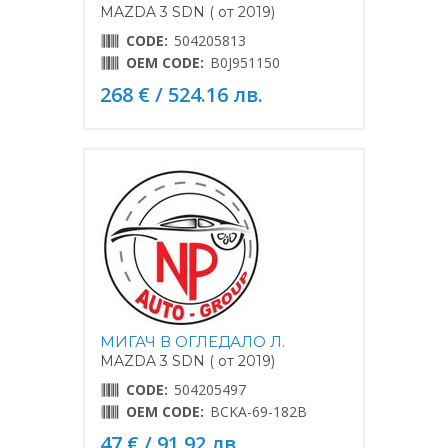
MAZDA 3 SDN ( от 2019)
CODE:
504205813
OEM CODE:
B0J951150
268 € / 524.16 лв.
МИГАЧ В ОГЛЕДАЛО Л.
MAZDA 3 SDN ( от 2019)
CODE:
504205497
OEM CODE:
BCKA-69-182B
47 € / 91.92 лв.