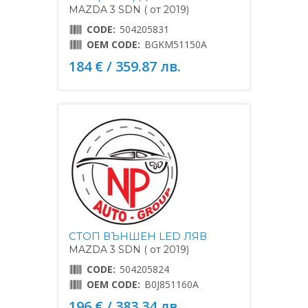
MAZDA 3 SDN ( от 2019)
CODE:
504205831
OEM CODE:
BGKM51150A
184 € / 359.87 лв.
СТОП ВЪНШЕН LED ЛЯВ
MAZDA 3 SDN ( от 2019)
CODE:
504205824
OEM CODE:
B0J851160A
196 € / 383.34 лв.