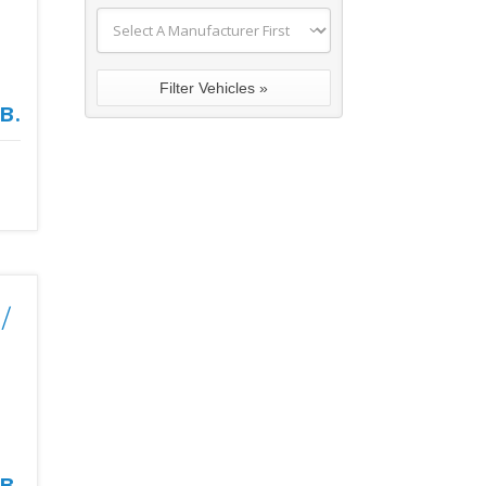
в.
/
в.