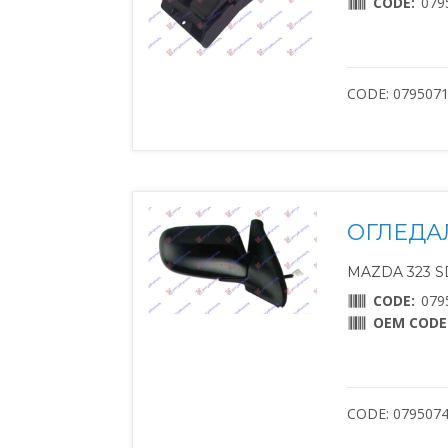
CODE:
079
CODE: 079507
ОГЛЕДА
MAZDA 323 SD
CODE:
079
OEM CODE
CODE: 079507