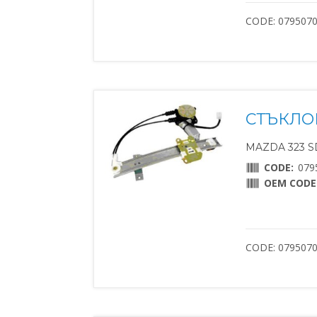
CODE: 079507
СТЪКЛО
MAZDA 323 SD
CODE:
079
OEM CODE
CODE: 079507