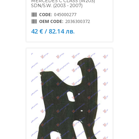
MERCEDES C CLASS (W203)
SDN/S.W. (2003 - 2007)
CODE:
045000277
OEM CODE:
2036300372
42 € / 82.14 лв.