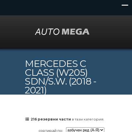
MERCEDES C
CLASS (W205)
SDN/S.W. (2018 -
2021)
216 резервни части
в тази категория.
сортирай по: