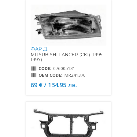
ФАР Д.
MITSUBISHI LANCER (CK1) (1995 -
1997)
CODE:
076005131
OEM CODE:
MR241370
69 € / 134.95 лв.