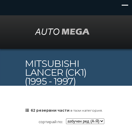
MITSUBISHI
LANCER (CK1)
(1995 - 1997)
62 резервни части
в тази категория.
сортирай по: