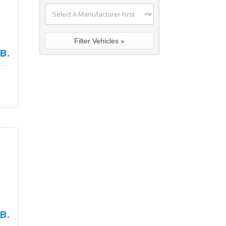
в.
в.