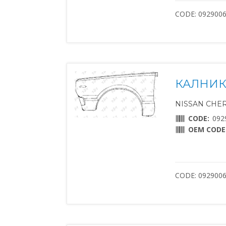
CODE: 092900
КАЛНИК
NISSAN CHERR
CODE:
092
OEM CODE
CODE: 092900