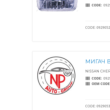
CODE:
092
CODE: 092905
МИГАЧ 
NISSAN CHERR
CODE:
092
OEM CODE
CODE: 092905