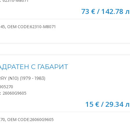
:
62310-M8071
73 € / 142.78 л
545, OEM CODE:62310-M8071
АДРАТЕН С ГАБАРИТ
Y (N10) (1979 - 1983)
905270
:
26060G9605
15 € / 29.34 л
270, OEM CODE:26060G9605