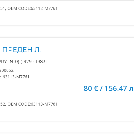
651, OEM CODE:63112-M7761
 ПРЕДЕН Л.
Y (N10) (1979 - 1983)
900652
:
63113-M7761
80 € / 156.47 л
652, OEM CODE:63113-M7761