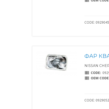
OEM CODE
CODE: 092904
ФАР КВ
NISSAN CHERR
CODE:
092
OEM CODE
CODE: 092905