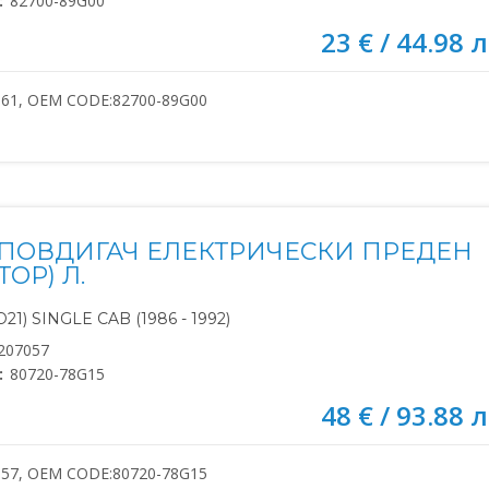
:
82700-89G00
23 € / 44.98 л
061, OEM CODE:82700-89G00
ПОВДИГАЧ ЕЛЕКТРИЧЕСКИ ПРЕДЕН
ТОР) Л.
21) SINGLE CAB (1986 - 1992)
207057
:
80720-78G15
48 € / 93.88 л
057, OEM CODE:80720-78G15