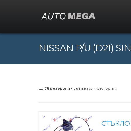
NISSAN P/U (D21) SIN
76 резервни части
в тази категория.
СТЪКЛО