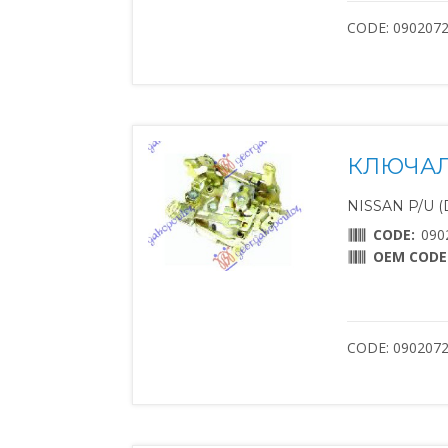
CODE: 090207
КЛЮЧАЛ
NISSAN P/U (D
CODE:
090
OEM CODE
CODE: 090207