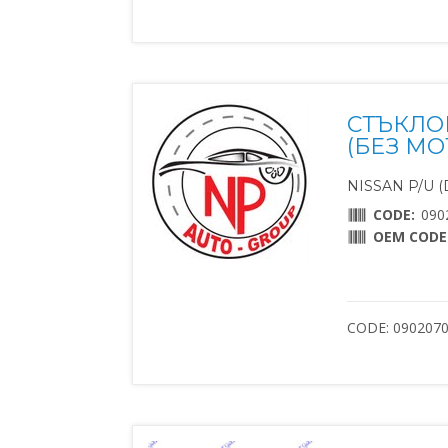
СТЪКЛО
(БЕЗ МО
NISSAN P/U (D
CODE:
090
OEM CODE
CODE: 090207