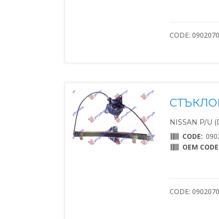
CODE: 090207
СТЪКЛО
NISSAN P/U (D
CODE:
090
OEM CODE
CODE: 090207