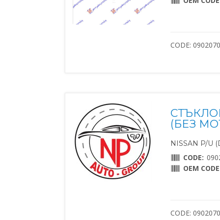
OEM CODE
CODE: 090207
СТЪКЛО
(БЕЗ МО
NISSAN P/U (D
CODE:
090
OEM CODE
CODE: 090207