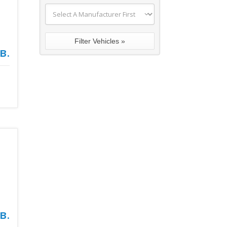
в.
в.