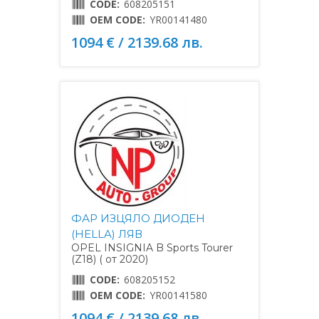
CODE:
608205151
OEM CODE:
YR00141480
1094 € / 2139.68 лв.
ФАР ИЗЦЯЛО ДИОДЕН
(HELLA) ЛЯВ
OPEL INSIGNIA B Sports Tourer
(Z18) ( от 2020)
CODE:
608205152
OEM CODE:
YR00141580
1094 € / 2139.68 лв.