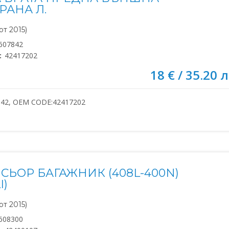
РАНА Л.
т 2015)
607842
:
42417202
18 € / 35.20 л
842, OEM CODE:42417202
СЬОР БАГАЖНИК (408L-400N)
I)
т 2015)
608300