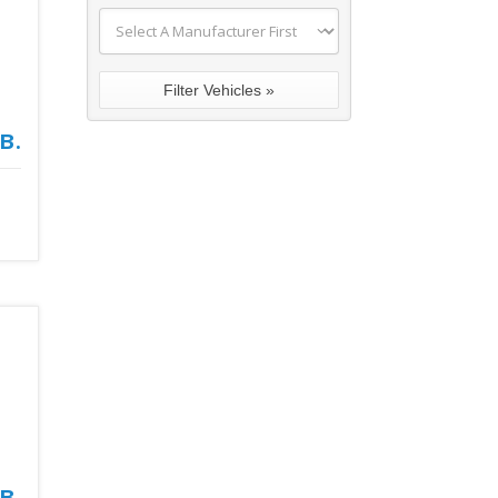
в.
в.