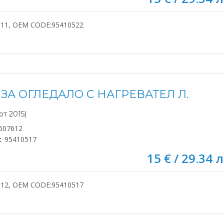
611, OEM CODE:95410522
ЗА ОГЛЕДАЛО С НАГРЕВАТЕЛ Л.
т 2015)
607612
:
95410517
15 € / 29.34 л
612, OEM CODE:95410517