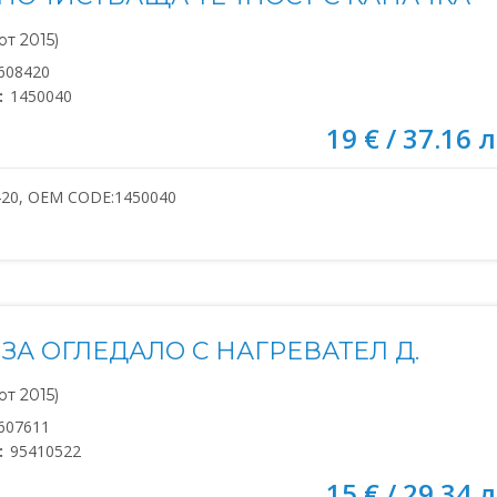
т 2015)
608420
:
1450040
19 € / 37.16 л
420, OEM CODE:1450040
ЗА ОГЛЕДАЛО С НАГРЕВАТЕЛ Д.
т 2015)
607611
:
95410522
15 € / 29.34 л