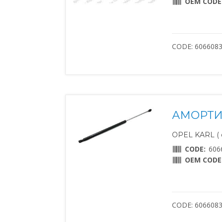
OEM CODE
CODE: 606608
АМОРТИ
OPEL KARL ( о
CODE:
606
OEM CODE
CODE: 606608