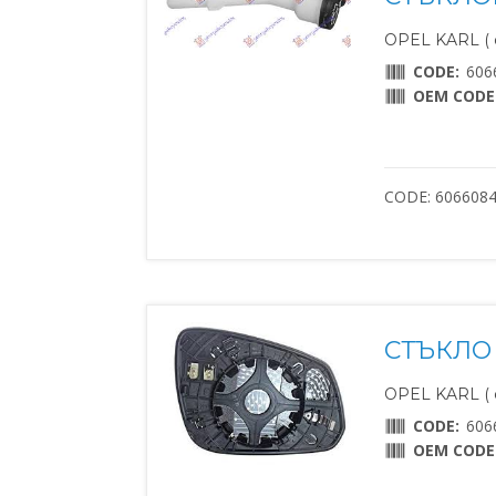
OPEL KARL ( о
CODE:
606
OEM CODE
CODE: 606608
СТЪКЛО 
OPEL KARL ( о
CODE:
606
OEM CODE