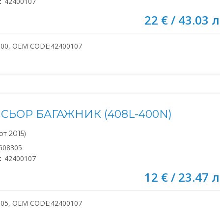
:
42400107
22 € / 43.03 л
300, OEM CODE:42400107
СЬОР БАГАЖНИК (408L-400N)
т 2015)
608305
:
42400107
12 € / 23.47 л
305, OEM CODE:42400107