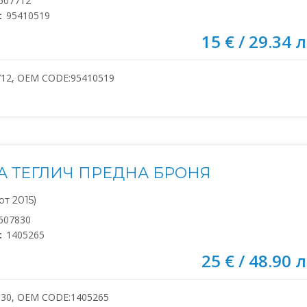
607712
:
95410519
15 € / 29.34 л
712, OEM CODE:95410519
А ТЕГЛИЧ ПРЕДНА БРОНЯ
т 2015)
607830
:
1405265
25 € / 48.90 л
830, OEM CODE:1405265