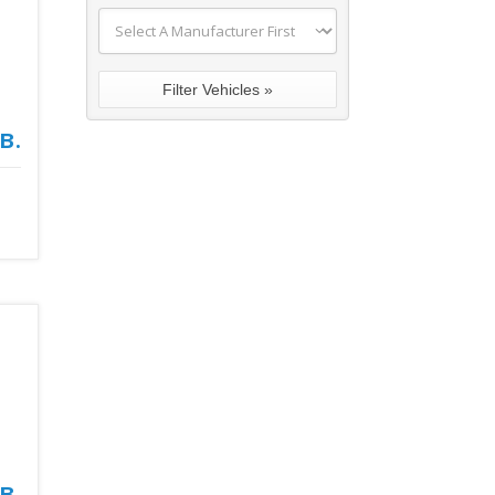
в.
в.