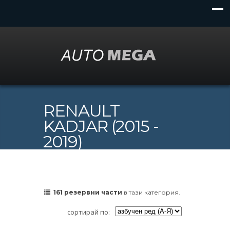
RENAULT
KADJAR (2015 -
2019)
161 резервни части
в тази категория.
сортирай по: