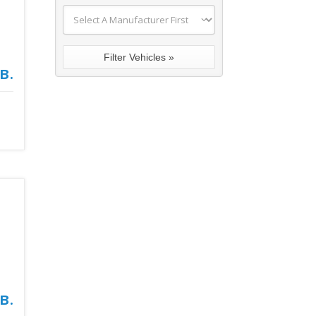
в.
в.