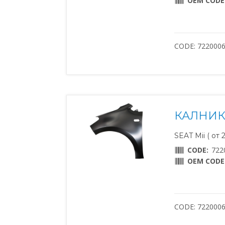
OEM CODE
CODE: 722000
КАЛНИК
SEAT Mii ( от 
CODE:
722
OEM CODE
CODE: 722000