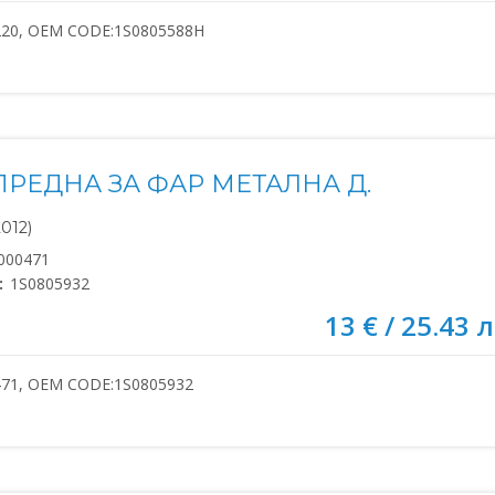
220, OEM CODE:1S0805588H
ПРЕДНА ЗА ФАР МЕТАЛНА Д.
2012)
000471
:
1S0805932
13 € / 25.43 л
471, OEM CODE:1S0805932