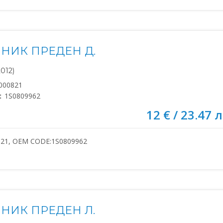
НИК ПРЕДЕН Д.
2012)
000821
:
1S0809962
12 € / 23.47 л
821, OEM CODE:1S0809962
НИК ПРЕДЕН Л.