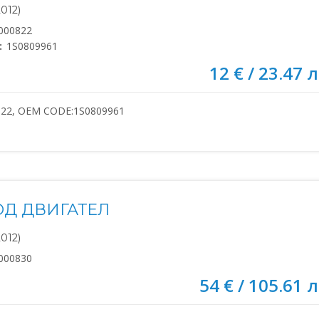
2012)
000822
:
1S0809961
12 € / 23.47 л
822, OEM CODE:1S0809961
ОД ДВИГАТЕЛ
2012)
000830
54 € / 105.61 л