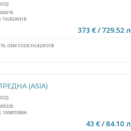
2012)
000070
:
1SL823031B
373 € / 729.52 л
070, OEM CODE:1SL823031B
РЕДНА (ASIA)
2012)
000220
:
1S0805588H
43 € / 84.10 л