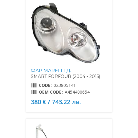
ФАР MARELLI Д.
SMART FORFOUR (2004 - 2015)
CODE:
023805141
OEM CODE:
A454400654
380 € / 743.22 лв.