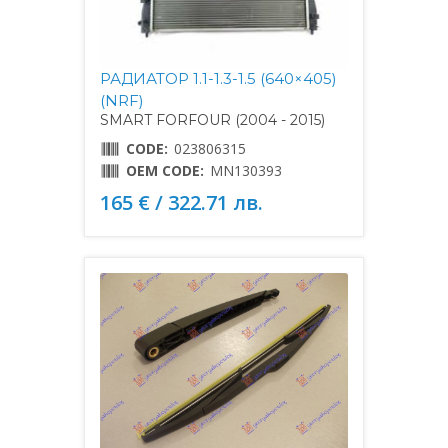
РАДИАТОР 1.1-1.3-1.5 (640×405)
(NRF)
SMART FORFOUR (2004 - 2015)
CODE:
023806315
OEM CODE:
MN130393
165 € / 322.71 лв.