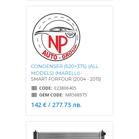
CONDENSER (520×375) (ALL
MODELS) (MARELLI)-
SMART FORFOUR (2004 - 2015)
CODE:
023806405
OEM CODE:
MR568975
142 € / 277.73 лв.