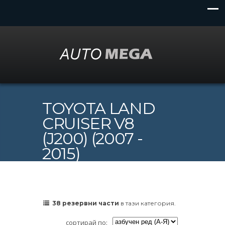
TOYOTA LAND
CRUISER V8
(J200) (2007 -
2015)
38 резервни части
в тази категория.
сортирай по: