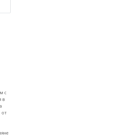
м с
я в
а
 от
вяне