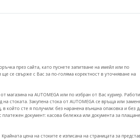
ръчка през сайта, като пуснете запитване на имейл или по
 ще се свърже с Вас за по-голяма коректност в уточняване на
 от магазина на AUTOMEGA или по избран от Вас куриер. Работи
д на стоката. Закупена стока от AUTOMEGA се връща или замен
д, в който сте я получили: без наранена външна опаковка и без д
 платежен документ: касова бележка или документа за плащане
 Крайната цена на стоките е изписана на страницата за предста