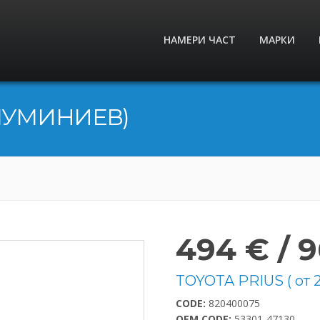
НАМЕРИ ЧАСТ
МАРКИ
ЛУМИНИЕВ)
494 € / 9
TOYOTA PRIUS ( от 
CODE:
820400075
OEM CODE:
53301-47130