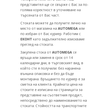
представител ще се свърже с Вас за по-
голяма коректност в уточняване на
търсената от Вас част.
Стоката можете да получите лично на
място от магазина на
AUTOMEGA
или
по избран от Вас куриер. Работим с
ЕКОНТ
като задължително изискваме
преглед на стоката.
Закупена стока от
AUTOMEGA
се
връща или заменя в срок от 14
календарни дни, в търговският вид, в
който сте я получили: без наранена
външна опаковка и без да бъде
монтирана. Връщането по куриер е за
сметка на клиента. Крайната цена на
стоките е изписана на страницата за
представяне на съответния продукт,
непосредствено до наименованието на
стоката. Стойността на транспортните