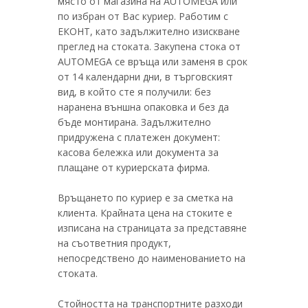
място от магазина на AUTOMEGA или
по избран от Вас куриер. Работим с
ЕКОНТ, като задължително изискване
преглед на стоката. Закупена стока от
AUTOMEGA се връща или заменя в срок
от 14 календарни дни, в търговският
вид, в който сте я получили: без
наранена външна опаковка и без да
бъде монтирана. Задължително
придружена с платежен документ:
касова бележка или документа за
плащане от куриерската фирма.
Връщането по куриер е за сметка на
клиента. Крайната цена на стоките е
изписана на страницата за представяне
на съответния продукт,
непосредствено до наименованието на
стоката.
Стойността на транспортните разходи