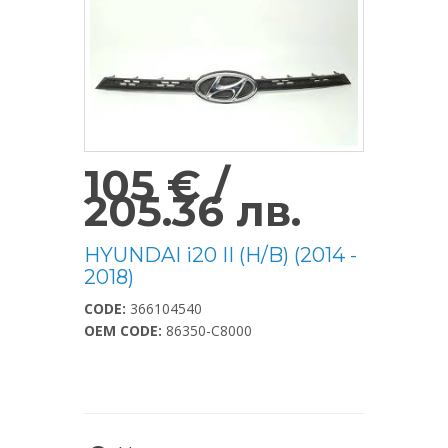
105 € /
205.36 лв.
HYUNDAI i20 II (H/B) (2014 -
2018)
CODE:
366104540
OEM CODE:
86350-C8000