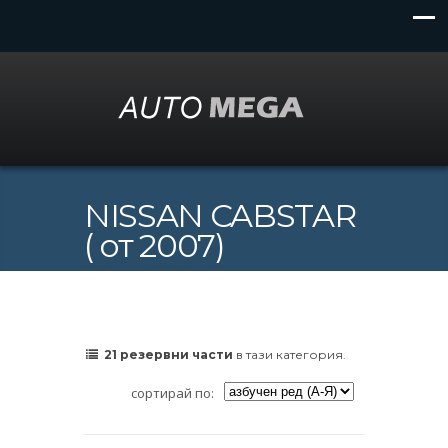
NISSAN CABSTAR
( от 2007)
21 резервни части
в тази категория.
сортирай по: